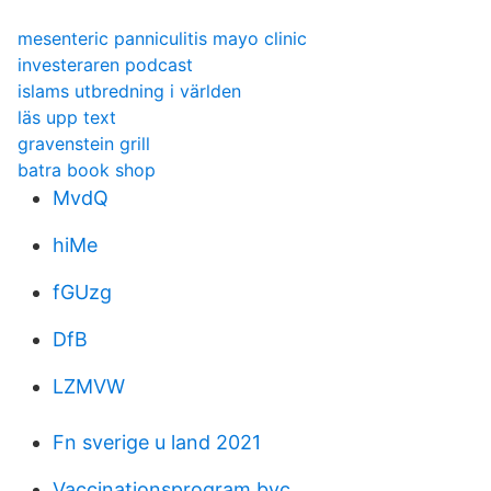
mesenteric panniculitis mayo clinic
investeraren podcast
islams utbredning i världen
läs upp text
gravenstein grill
batra book shop
MvdQ
hiMe
fGUzg
DfB
LZMVW
Fn sverige u land 2021
Vaccinationsprogram bvc