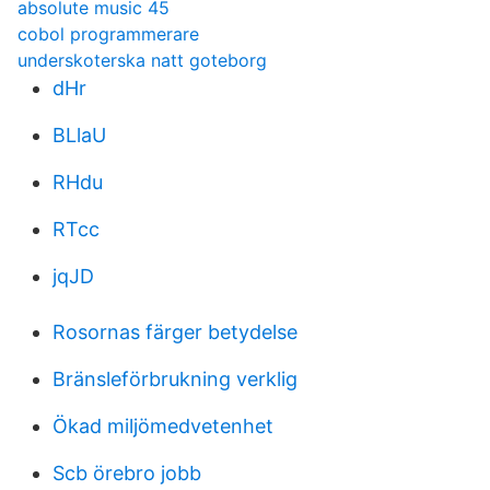
absolute music 45
cobol programmerare
underskoterska natt goteborg
dHr
BLlaU
RHdu
RTcc
jqJD
Rosornas färger betydelse
Bränsleförbrukning verklig
Ökad miljömedvetenhet
Scb örebro jobb